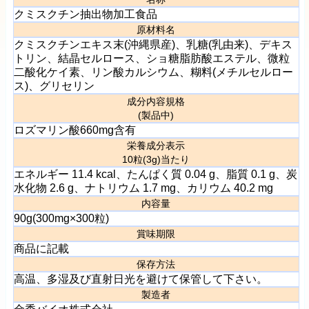
クミスクチン抽出物加工食品
原材料名
クミスクチンエキス末(沖縄県産)、乳糖(乳由来)、デキス
トリン、結晶セルロース、ショ糖脂肪酸エステル、微粒
二酸化ケイ素、リン酸カルシウム、糊料(メチルセルロー
ス)、グリセリン
成分内容規格
(製品中)
ロズマリン酸660mg含有
栄養成分表示
10粒(3g)当たり
エネルギー 11.4 kcal、たんぱく質 0.04 g、脂質 0.1 g、炭
水化物 2.6 g、ナトリウム 1.7 mg、カリウム 40.2 mg
内容量
90g(300mg×300粒)
賞味期限
商品に記載
保存方法
高温、多湿及び直射日光を避けて保管して下さい。
製造者