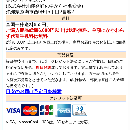
金秀バイオ株式会社
(株式会社沖縄発酵化学から社名変更)
沖縄県糸満市西崎町5丁目2番地2
送料
全国一律送料650円。
ご購入商品総額6,000円以上は送料無料。金額にかかわら
ず代引手数料は無料。
総額6,000円以上
お買上げの場合、商品お届け時のお支払いは商品
(税込)
代金のみです。
商品発送
毎日午後４時まで、代引、クレジット決済によるご注文は、日時のご
指定がない場合、
即日発送
致しております。実店舗でも販売しており
ますので在庫は切らさないようにしております。万一品切れの場合、
入荷次第発送とさせていただきます。(銀行振込、郵便振替はご入金確
認後発送です。)
目安のお届け予定日を検索
クレジット決済可
VISA、MasterCard、JCBは、3Dセキュアに対応。