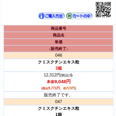
商品番号
商品名
単価
↓販売終了↓
046
クミスクチンエキス粒
3箱
12,312円
を
(税込)
9,048円
本体
(
9,771円
、
723円
)
税込
税
販売終了です。
047
クミスクチンエキス粒
1箱