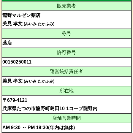
販売業者
龍野マルゼン薬店
美見 孝文
(みいみ たかふみ)
称号
薬店
許可番号
00150250011
運営統括責任者
美見 孝文
(みいみ たかふみ)
所在地
〒679-4121
兵庫県たつの市龍野町島田10-1コープ龍野内
店舗営業時間
AM 9:30 ～ PM 19:30(年内は無休)