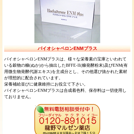
バイオシャペロンENMプラス
バイオシャペロンENMプラスは、様々な栄養素の宝庫といわれて
いる穀物の糠(ぬか)から抽出したBFFE-II(糠発酵粉末)及びENM(有
用微生物発酵代謝エキス)を主成分とし、その他選び抜かれた素材
が理想的に配合されています。
栄養補給並びに健康維持にお役立て下さい。
バイオシャペロンENMプラスは合成着色料、保存料は一切使用し
ておりません。