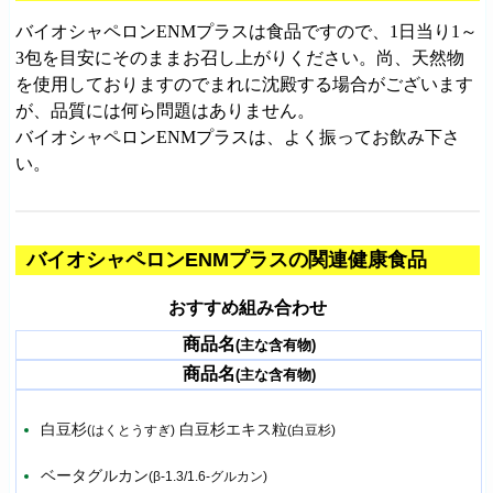
バイオシャペロンENMプラスは食品ですので、1日当り1～
3包を目安にそのままお召し上がりください。尚、天然物
を使用しておりますのでまれに沈殿する場合がございます
が、品質には何ら問題はありません。
バイオシャペロンENMプラスは、よく振ってお飲み下さ
い。
バイオシャペロンENMプラスの関連健康食品
おすすめ組み合わせ
商品名
(主な含有物)
商品名
(主な含有物)
白豆杉
白豆杉エキス粒
(はくとうすぎ)
(白豆杉)
ベータグルカン
(β-1.3/1.6-グルカン)