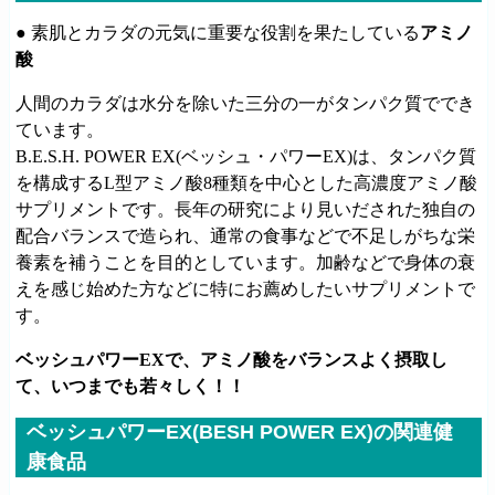
● 素肌とカラダの元気に重要な役割を果たしている
アミノ
酸
人間のカラダは水分を除いた三分の一がタンパク質ででき
ています。
B.E.S.H. POWER EX(ベッシュ・パワーEX)は、タンパク質
を構成するL型アミノ酸8種類を中心とした高濃度アミノ酸
サプリメントです。長年の研究により見いだされた独自の
配合バランスで造られ、通常の食事などで不足しがちな栄
養素を補うことを目的としています。加齢などで身体の衰
えを感じ始めた方などに特にお薦めしたいサプリメントで
す。
ベッシュパワーEXで、アミノ酸をバランスよく摂取し
て、いつまでも若々しく！！
ベッシュパワーEX(BESH POWER EX)の関連健
康食品