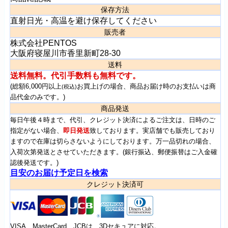
保存方法
直射日光・高温を避け保存してください
販売者
株式会社PENTOS
大阪府寝屋川市香里新町28-30
送料
送料無料。代引手数料も無料です。
(総額6,000円以上
お買上げの場合、商品お届け時のお支払いは商
(税込)
品代金のみです。)
商品発送
毎日午後４時まで、代引、クレジット決済によるご注文は、日時のご
指定がない場合、
即日発送
致しております。実店舗でも販売しており
ますので在庫は切らさないようにしております。万一品切れの場合、
入荷次第発送とさせていただきます。(銀行振込、郵便振替はご入金確
認後発送です。)
目安のお届け予定日を検索
クレジット決済可
VISA、MasterCard、JCBは、3Dセキュアに対応。