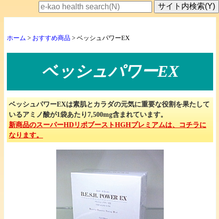
ホーム
>
おすすめ商品
> ベッシュパワーEX
ベッシュパワーEX
ベッシュパワーEXは素肌とカラダの元気に重要な役割を果たして
いるアミノ酸が1袋あたり7,500mg含まれています。
新商品のスーパーHDリポブーストHGHプレミアムは、コチラに
なります。