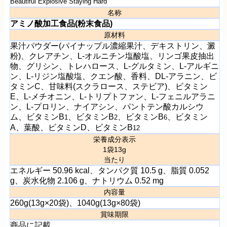
Beautiful Explosive Staying Hard
名称
アミノ酸加工食品(粉末食品)
原材料
果汁パウダー(パイナップル濃縮果汁、デキストリン、澱
粉)、クレアチン、L-オルニチン塩酸塩、リンゴ果皮抽出
物、グリシン、トレハロース、L-グルタミン、L-アルギニ
ン、L-リジン塩酸塩、クエン酸、香料、DL-アラニン、ビ
タミンC、甘味料(スクラロース、ステビア)、ビタミン
E、L-メチオニン、L-トリプトファン、L-フェニルアラニ
ン、L-プロリン、ナイアシン、パントテン酸カルシウ
ム、ビタミンB
、ビタミンB
、ビタミンB
、ビタミン
1
2
6
A、葉酸、ビタミンD、ビタミンB
12
栄養成分表示
1袋13g
当たり
エネルギー 50.96 kcal、タンパク質 10.5 g、脂質 0.052
g、炭水化物 2.106 g、ナトリウム 0.52 mg
内容量
260g(13g×20袋)、1040g(13g×80袋)
賞味期限
商品に記載