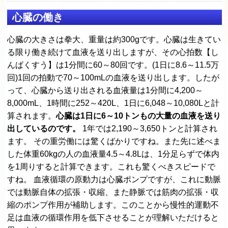
心臓の働き
心臓の大きさは拳大、重量は約300gです。心臓は生きてい
る限り働き続けて血液を送り出しますが、その心拍数【し
んぱくすう】は1分間に60～80回です。(1日に8.6～11.5万
回)1回の拍動で70～100mLの血液を送り出します。したが
って、心臓から送り出される血液量は1分間に4,200～
8,000mL、1時間に252～420L、1日に6,048～10,080Lと計
算されます。
心臓は1日に6～10トンもの大量の血液を送り
出しているのです。
1年では2,190～3,650トンと計算され
ます。 その重労働には驚くばかりですね。また先に述べま
した体重60kgの人の血液量4.5～4.8Lは、1分足らずで体内
を1周りすると計算できます。これも驚くべきスピードで
すね。 血液循環の原動力は心臓ポンプですが、これに動脈
では動脈自体の拡張・収縮、また静脈では筋肉の拡張・収
縮のポンプ作用が補助します。このことから慢性的運動不
足は血液の循環作用を低下させることが理解いただけると