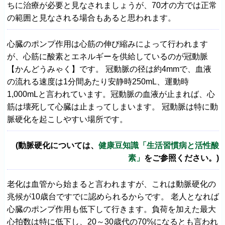
ちに治療が必要と見なされましょうが、70才の方では正常
の範囲と見なされる場合もあると思われます。
心臓のポンプ作用は心筋の伸び縮みによって行われます
が、心筋に酸素とエネルギーを供給しているのが冠動脈
【かんどうみゃく】です。 冠動脈の径は約4mmで、血液
の流れる速度は1分間あたり安静時250mL、運動時
1,000mLと言われています。冠動脈の血液が止まれば、心
筋は壊死して心臓は止まってしまいます。 冠動脈は特に動
脈硬化を起こしやすい場所です。
(動脈硬化については、
健康豆知識「生活習慣病と活性酸
素」
をご参照ください。)
老化は血管から始まると言われますが、これは動脈硬化の
兆候が10歳台ですでに認められるからです。 老人となれば
心臓のポンプ作用も低下して行きます。負荷を加えた最大
心拍数は特に低下し、20～30歳代の70%になるとも言われ