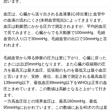
思います。
血圧は、心臓から送り出される血液量(心排出量)と血管中
の血液の流れにくさ(末梢血管抵抗)によってきまります。
血圧は動脈壁にかかる圧力で測定されますが、平均的血圧
で見てみますと、心臓からでる大動脈で100mmHg、毛細
血管の入り口で30mmHg、毛細血管の出口で10mmHgと言
われます。
毛細血管から帰る静脈の圧力は更に下がり、心臓に戻った
ときにはほぼ0mmHgとなります。 また心臓の収縮期の圧
力を最高又は最大血圧、拡張期のものを最低又は最小血圧
と言いますが、安静、座位、右上腕で測定される最高血圧
139mmHg以下、最低血圧89mmHg以下をWHOは正常の血
圧ときめています。この数値は高齢となると上がって行き
ます。
一方高血圧症との境界血圧は、最高160mmHg、最低
95mmHgにおかれています。この数値にある40才の方は直