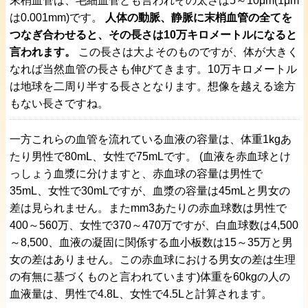
末梢血管は、毛細血管とも言われその太さは5～10μm(1μm
は0.001mm)です。
人体の動脈、静脈に末梢血管の全てを
つなぎ合わせると、その長さは10万キロメートルになると
言われます。
この長さは大よそのものですが、体が大きく
なれば当然血管の長さも伸びてきます。10万キロメートル
は地球を二周り半する長さとなります。想像を越える途方
もない長さですね。
一方これらの血管を流れている血液の容量は、体重1kgあ
たり男性で80mL、女性で75mLです。 (血液を赤血球とけ
っしょう血漿に分けますと、赤血球の容量は男性で
35mL、女性で30mLですが、血漿の容量は45mLと男女の
差は見られません。またmm3あたりの赤血球数は男性で
400～560万、女性で370～470万ですが、白血球数は4,500
～8,500、血液の凝固に関係する血小板数は15～35万と男
女の差はありません。この赤血球における男女の差は生理
の有無に基づくものと言われています)体重を60kgの人の
血液量は、男性で4.8L、女性で4.5Lと計算されます。