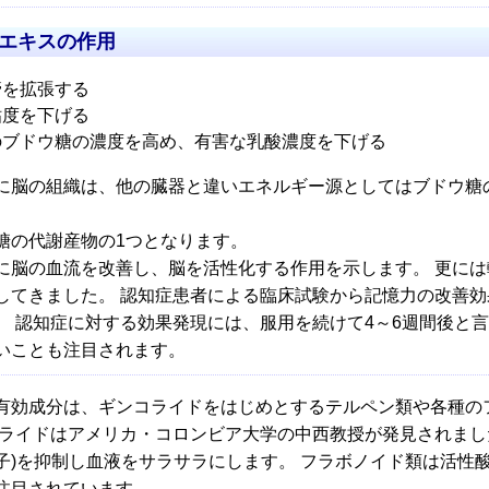
エキスの作用
管を拡張する
粘度を下げる
のブドウ糖の濃度を高め、有害な乳酸濃度を下げる
に脳の組織は、他の臓器と違いエネルギー源としてはブドウ糖
糖の代謝産物の1つとなります。
に脳の血流を改善し、脳を活性化する作用を示します。 更には
してきました。 認知症患者による臨床試験から記憶力の改善効
。 認知症に対する効果発現には、服用を続けて4～6週間後と
いことも注目されます。
有効成分は、ギンコライドをはじめとするテルペン類や各種の
コライドはアメリカ・コロンビア大学の中西教授が発見されました。
子)を抑制し血液をサラサラにします。 フラボノイド類は活性
注目されています。