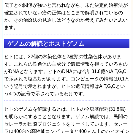
伝子との関係が強いと言われながら、未だ決定的治療法が
確立されていない癌の正体はどこまで解明されているの
か、その治療法の見通しはどうなのか考えてみたいと思い
ます。
ゲノムの解読とポストゲノム
ヒトには、22個の常染色体と2種類の性染色体がありま
す。これらの染色体の主成分で遺伝情報を担っているもの
がDNAとなります。ヒトのDNAには合計31.8億のA,T,G,C
で示される塩基対があります。コンピュータの情報は0,1と
いう記号で示されますが、ヒトの遺伝情報はA,T,G,Cとい
う4つの記号で示されているわけです。
ヒトのゲノムを解読するとは、ヒトの全塩基配列(31.8億)
を明らかにすることとなります。ゲノム解読では、民間の
セレーラが国際プロジェクトをリードしています。セレー
ラは400台の高性能コンピュータと400人以上のバイオイン