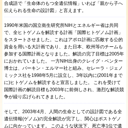
合成語で「生命体のもつ全遺伝情報」いわば「親から子へ
伝えられる生命の設計図」と言えます。
1990年米国の国立衛生研究所NIHとエネルギー省は共同
で、全ヒトゲノムを解読する計画「国際ヒトゲノム計画」
をスタートさせました。これはアポロ計画に匹敵する公的
資金を用いる大計画であり、また日本、欧州等のチームも
参加する国際計画となりました。解読の完了目標は2005年
におかれていました。 一方NIH出身のクレイグ・ベンター
博士は、パーキン・エルマー社と組み、セレーラ・ジェノ
ミックス社を1998年5月に設立し、3年以内に(2001年まで
に)ヒトゲノムを解読すると宣言しました。 これを受けて
国際計画の解読目標も2003年に前倒しされ、激烈な解読競
争が繰り広げられてきました。
そして、2003年4月、人間の生命としての設計図である全
遺伝情報(ゲノム)の完全解読が完了し、関心はポストゲノ
ムに向かっています。 このような状況下、死亡率1位で遺