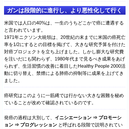
ガンは段階的に進行し、より悪性化して行く
米国では人口の40%は、一生のうちどこかで癌に遭遇する
と言われています。
1971年ニクソン大統領は、20世紀の末までに米国の癌死亡
率を1/2にするとの目標を掲げて、大きな研究予算を付けた
対癌プロジェクトを立ち上げました。しかし膨大な研究費
を注いだにも関わらず、1980年代まで見るべき成果をあげ
られず、生活習慣の改善に着目したHealthy People 2000活
動に切り替え、禁煙による肺癌の抑制等に成果を上げてき
ました。
癌研究はこのように一筋縄では行かない大きな困難を秘め
ていることが改めて確認されているのです。
発癌の過程は大別して、
イニシエーション ⇒ プロモーシ
ョン ⇒ プログレッション
と呼ばれる段階で説明されてい