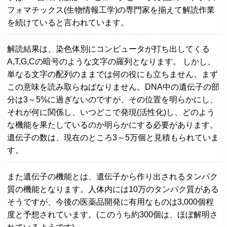
フォマチックス(生物情報工学)の専門家を揃えて解読作業
を続けていると言われています。
解読結果は、染色体別にコンピュータが打ち出してくる
A,T,G,Cの暗号のような文字の羅列となります。 しかし、
単なる文字の配列のままでは何の役にも立ちません。まず
この意味を読み取らねばなりません。DNA中の遺伝子の部
分は3～5%に過ぎないのですが、その位置を明らかにし、
それが何に関係し、いつどこで発現(活性化)し、どのよう
な機能を果たしているのか明らかにする必要があります。
遺伝子の数は、現在のところ3～5万個と見積もられていま
す。
また遺伝子の機能とは、遺伝子から作り出されるタンパク
質の機能となります。人体内には10万のタンパク質がある
そうですが、今後の医薬品開発に有用なものは3,000個程
度と予想されています。(このうち約300個は、ほぼ解明さ