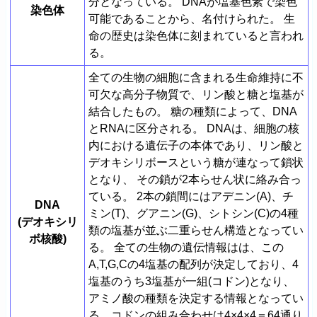
分となっている。 DNAが塩基色素で染色
染色体
可能であることから、名付けられた。 生
命の歴史は染色体に刻まれていると言われ
る。
全ての生物の細胞に含まれる生命維持に不
可欠な高分子物質で、リン酸と糖と塩基が
結合したもの。 糖の種類によって、DNA
とRNAに区分される。 DNAは、細胞の核
内における遺伝子の本体であり、リン酸と
デオキシリボースという糖が連なって鎖状
となり、 その鎖が2本らせん状に絡み合っ
ている。 2本の鎖間にはアデニン(A)、チ
DNA
ミン(T)、グアニン(G)、シトシン(C)の4種
(デオキシリ
類の塩基が並ぶ二重らせん構造となってい
ボ核酸)
る。 全ての生物の遺伝情報はは、この
A,T,G,Cの4塩基の配列が決定しており、4
塩基のうち3塩基が一組(コドン)となり、
アミノ酸の種類を決定する情報となってい
る。コドンの組み合わせは4×4×4＝64通り