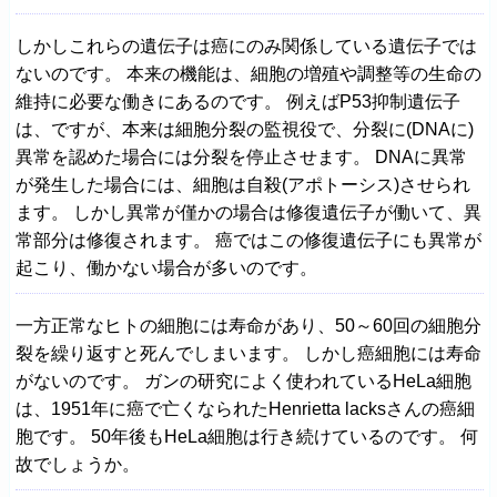
しかしこれらの遺伝子は癌にのみ関係している遺伝子では
ないのです。 本来の機能は、細胞の増殖や調整等の生命の
維持に必要な働きにあるのです。 例えばP53抑制遺伝子
は、ですが、本来は細胞分裂の監視役で、分裂に(DNAに)
異常を認めた場合には分裂を停止させます。 DNAに異常
が発生した場合には、細胞は自殺(アポトーシス)させられ
ます。 しかし異常が僅かの場合は修復遺伝子が働いて、異
常部分は修復されます。 癌ではこの修復遺伝子にも異常が
起こり、働かない場合が多いのです。
一方正常なヒトの細胞には寿命があり、50～60回の細胞分
裂を繰り返すと死んでしまいます。 しかし癌細胞には寿命
がないのです。 ガンの研究によく使われているHeLa細胞
は、1951年に癌で亡くなられたHenrietta lacksさんの癌細
胞です。 50年後もHeLa細胞は行き続けているのです。 何
故でしょうか。