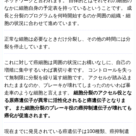
ネットワークと言われます。 自律的とはそれぞれの細胞の
なかに細胞自身の予定表を持っているということです。 成
長と分裂のプログラムを何時開始するのか周囲の組織・細
胞の状況に合わせて進めています。
正常な細胞は必要なときだけ分裂し、その他の時間には分
裂を停止しています。
これに対して癌細胞は周囲の状況にお構いなしに、自己の
増殖に集中するいわば裏切り者です。 コントロールを失っ
て無制限に分裂を繰り返す細胞です。 アクセルが踏み込ま
れたままなのか、ブレーキが壊れてしまったのかいわば暴
走車のような細胞と言えます。
細胞分裂のアクセル役とな
る原癌遺伝子が異常に活性化されると癌遺伝子となりま
す。 また細胞分裂のブレーキ役の癌抑制遺伝子が壊れても
癌化が促進されます。
現在までに発見されている癌遺伝子は100種類、癌抑制遺