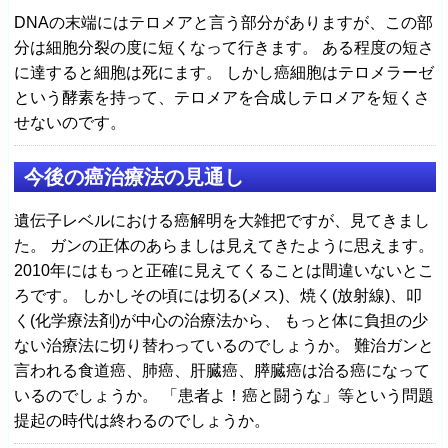
DNAの末端にはテロメアと言う部分がありますが、この部
分は細胞分裂の度に短くなって行きます。 ある程度の短さ
に達すると細胞は死にます。 しかし癌細胞はテロメラーゼ
という酵素を持って、テロメアを合成しテロメアを短くさ
せないのです。
今後の癌治療法の見通し
遺伝子レベルにおける癌解明を大雑把ですが、見てきまし
た。 ガンの正体のあらましは見えてきたように思えます。
2010年にはもっと正確に見えてくることは間違いないとこ
ろです。 しかしその頃には切る(メス)、焼く(放射線)、叩
く(化学療法剤)が中心の治療法から、 もっと体に負担の少
ない治療法に切り替わっているのでしょうか。 難治ガンと
言われる食道癌、肺癌、肝臓癌、膵臓癌は治る癌になって
いるのでしょうか。 「患者よ！癌と闘うな」等という問題
提起の時代は終わるのでしょうか。