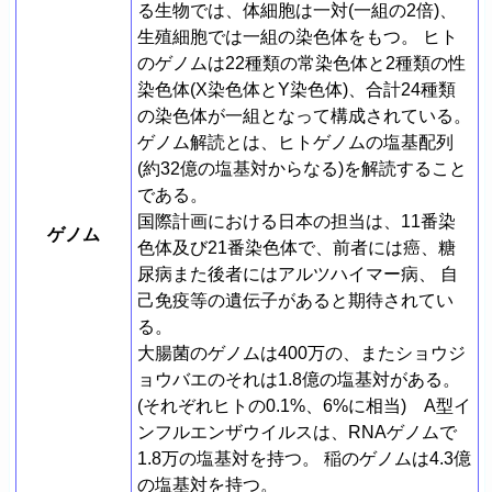
る生物では、体細胞は一対(一組の2倍)、
生殖細胞では一組の染色体をもつ。 ヒト
のゲノムは22種類の常染色体と2種類の性
染色体(X染色体とY染色体)、合計24種類
の染色体が一組となって構成されている。
ゲノム解読とは、ヒトゲノムの塩基配列
(約32億の塩基対からなる)を解読すること
である。
国際計画における日本の担当は、11番染
ゲノム
色体及び21番染色体で、前者には癌、糖
尿病また後者にはアルツハイマー病、 自
己免疫等の遺伝子があると期待されてい
る。
大腸菌のゲノムは400万の、またショウジ
ョウバエのそれは1.8億の塩基対がある。
(それぞれヒトの0.1%、6%に相当) A型イ
ンフルエンザウイルスは、RNAゲノムで
1.8万の塩基対を持つ。 稲のゲノムは4.3億
の塩基対を持つ。