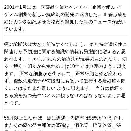
2001年1月には、医薬品企業とベンチャー企業が組んで、
ゲノム創薬で新しい抗癌剤の開発に成功した、 血管形成を
妨げガンを餓死させる物質を発見した等のニュースが続い
ています。
癌の診断法は大きく前進するでしょう。 また特に遺伝性に
関連した予防法に関する知識や情報も飛躍的に増えると思
われます。 しかしこれらの治療法が現実のものとなり、切
る・焼く・叩くから免れるには10年では無理のように思え
ます。 正常な細胞から生まれて、正常細胞と殆ど変わら
ず、複数の遺伝子が何段階にも働いて進行する癌細胞を除
くことはまだまだ難しい ように思えます。 当分は信頼で
きる腕を持つ先生のメスに頼らなければならないように思
えます。
55才以上になれば、癌に遭遇する確率は85%だそうです。
またその癌の発生部位の85%は、消化管、呼吸器管、泌