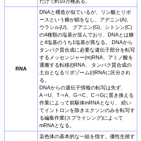
だけで約10万種ある。
DNAと構造が似ているが、リン酸とリボ
ースという糖が鎖をなし、アデニン(A)、
ウラシル(U)、 グアニン(G)、シトシン(C)
の4種類の塩基が並んでおり、DNAとは糖
と4塩基のうち1塩基が異なる。 DNAから
タンパク質合成に必要な遺伝子部分を転写
するメッセンジャー(m)RNA、アミノ酸を
運搬する転移(t)RNA、 タンパク質合成の
RNA
土台となるリボゾーム(r)RNAに区分され
る。
DNAからの遺伝子情報の転写は先ず、
A⇒U、T⇒A、G⇒C、C⇒Gに置き換える
作業によって前駆体mRNAとなり、 続い
てイントロンを除きエクソンのみを転写す
る編集作業(スプライシング)によって
mRNAとなる。
染色体の基本的な一組を指す。優性生殖す