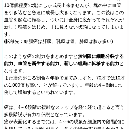
10億個程度の塊)にしか成長出来ませんが、塊の中に血管
を引き込むと急速に成長し大きくなります。この後はこの
血管を起点に転移し、ついには全身に広がってそれぞれが
新しく増殖をはじめ、手に負えない状態になってしまいま
す。
(転移先：結腸癌は肝臓、乳癌は骨、肺癌は脳が多い)
このような癌の能力をまとめますと
無制限に細胞分裂する
能力、血管を新生する能力、新しい組織に転移する能力
と
なります。
また癌の起こる割合を年齢で見てみますと、70才では10才
の1,000倍も高いことが解っています。年齢の4～6乗に比
例して増加するといわれています。
癌は、4～6段階の複雑なステップを経て経て起こると言う
多段階説が有力な仮説となっています。
癌が表面化するまでには、4～6の現象が細胞内で段階的に
蓄積している可能性が高く、多くの場合何10年もかかると