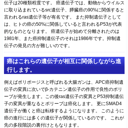
伝子は20種類程度です。 癌遺伝子では、動物からウイルス
に取り込まれているsrc遺伝子、膵臓癌の90%に関係すると
言われるras遺伝子等が有名です。 また抑制遺伝子として
は、ヒトの癌の50%に関係していると言われるP53が代表
的なものとなります。 癌遺伝子が始めて分離されたのは
1981年、また癌抑制遺伝子のそれは1986年です。抑制遺
伝子の発見の方が難しいのです。
癌はこれらの遺伝子が相互に関係しながら進
行します。
例えばポリポージスと呼ばれる大腸ガンは、APC癌抑制遺
伝子の変異に次いでβ-カテニン遺伝子の作用で良性のポリ
ーブが発生します。この後ras遺伝子の変異とP53抑制遺伝
子の変異が重なるとポリーブは癌化します。 更にSMAD4
遺伝子が働くと癌は転移するようになります。 このように
癌の進行には多くの遺伝子が関係しているのです。 これが
先の多段階説の裏付けともなります。