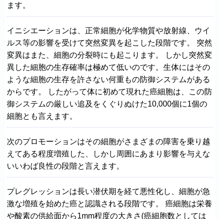
ます。
イニシエーションは、正常細胞が化学物質や放射線、ウイ
ルス等の影響を受けて突然変異を起こした段階です。 突然
変異はまた、細胞の分裂時にも起こります。 しかし突然変
異した細胞の生存確率は極めて低いのです。生体にはその
ような細胞の生存を許さない何重もの防御システムがある
からです。 したがって体に初めて現れた癌細胞は、この防
御システムの厳しい追及をくぐりぬけた10,000個に1個の
細胞とも言えます。
次のプロモーションはその細胞がさまざまの障害を乗り越
えてある程度増殖した、しかし周囲にあまり影響を与えな
いいわば良性の段階と言えます。
プレグレッションは長い潜伏期を経て悪性化し、細胞が急
激な増殖を始めた癌と認識される段階です。 癌細胞は栄養
や酸素の供給面から1mm程度の大きさ(癌細胞数としては