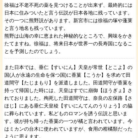
徐福は不老不死の薬を見つけることが出来ず、最終的には
日本に住みついたと言う伝説が日本各地に残っています。
その一つに熊野説があります。新宮市には徐福の塚や蓬莱
と言う地名も残っています。
熊野は山海の幸に恵まれた神秘的なところで、興味をかき
たてますね。徐福は、将来日本が世界一の長寿国になるこ
とを予測したのでしょう。
また日本では、垂仁【すいにん】天皇が常世【とこよ】の
国(人が永遠の生命を保つ国)に香菓【こうか】を求めて田
道間守【たじまもり】を派遣しました。田道間守が香菓を
持って帰国した時には、天皇はすでに崩御【ほうぎょ】さ
れておりました。殉死した田道間守は、奈良の左保路【さ
ほじ】にある垂仁天皇稜【すいにんてんのうりょう】の脇
に葬られています。私どものロマンを誘う伝説と思いま
す。彼が持ち帰った香菓の一つが橘と言われています。今
はミカンの台木に使われていますが、食用の柑橘類だった
ように思えます。