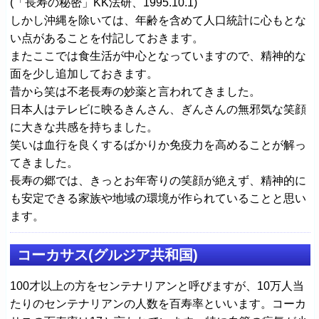
(「長寿の秘密」KK法研、1995.10.1)
しかし沖縄を除いては、年齢を含めて人口統計に心もとな
い点があることを付記しておきます。
またここでは食生活が中心となっていますので、精神的な
面を少し追加しておきます。
昔から笑は不老長寿の妙薬と言われてきました。
日本人はテレビに映るきんさん、ぎんさんの無邪気な笑顔
に大きな共感を持ちました。
笑いは血行を良くするばかりか免疫力を高めることが解っ
てきました。
長寿の郷では、きっとお年寄りの笑顔が絶えず、精神的に
も安定できる家族や地域の環境が作られていることと思い
ます。
コーカサス(グルジア共和国)
100才以上の方をセンテナリアンと呼びますが、10万人当
たりのセンテナリアンの人数を百寿率といいます。コーカ