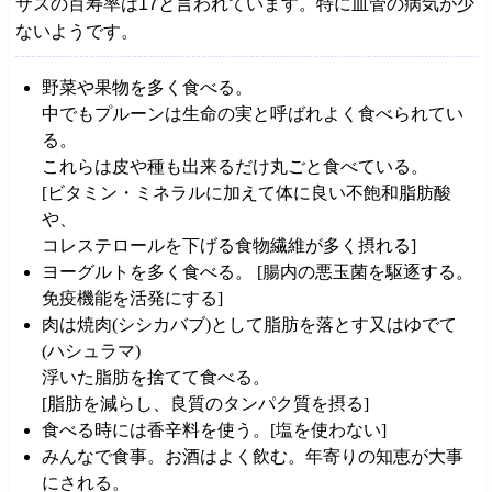
サスの百寿率は17と言われています。特に血管の病気が少
ないようです。
野菜や果物を多く食べる。
中でもプルーンは生命の実と呼ばれよく食べられてい
る。
これらは皮や種も出来るだけ丸ごと食べている。
[ビタミン・ミネラルに加えて体に良い不飽和脂肪酸
や、
コレステロールを下げる食物繊維が多く摂れる]
ヨーグルトを多く食べる。 [腸内の悪玉菌を駆逐する。
免疫機能を活発にする]
肉は焼肉(シシカバブ)として脂肪を落とす又はゆでて
(ハシュラマ)
浮いた脂肪を捨てて食べる。
[脂肪を減らし、良質のタンパク質を摂る]
食べる時には香辛料を使う。[塩を使わない]
みんなで食事。お酒はよく飲む。年寄りの知恵が大事
にされる。