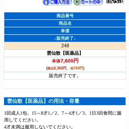
商品番号
商品名
単価
↓販売終了↓
248
雲仙散【医薬品】
7,600円
本体
(
8,360円
、
760円
)
税込
税
販売終了です。
雲仙散【医薬品】の用法・容量
1回成人1包、15～8才1／2、7～4才1／3、1日3回食間に服
用してください。
4才未満は服用しないでください。