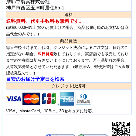
摩耶堂製薬株式会社
神戸市西区玉津町居住65-1
送料
送料無料。代引手数料も無料です。
(総額6,000円以上
お買上げの場合、商品お届け時のお支払いは商
(税込)
品代金のみです。)
商品発送
毎日午後４時まで、代引、クレジット決済によるご注文は、日時のご
指定がない場合、
即日発送
致しております。実店舗でも販売しており
ますので在庫は切らさないようにしております。万一品切れの場合、
入荷次第発送とさせていただきます。(銀行振込、郵便振替はご入金確
認後発送です。)
目安のお届け予定日を検索
クレジット決済可
VISA、MasterCard、JCBは、3Dセキュアに対応。