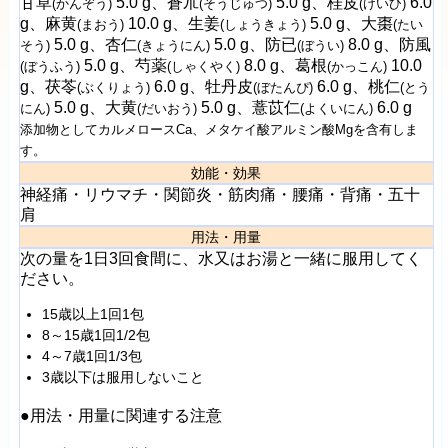
甘草
5.0 g、蒼朮
5.0 g、桂皮
6.0
(かんぞう)
(そうじゅつ)
(けいひ)
g、麻黄
10.0 g、生姜
5.0 g、大棗
(まおう)
(しょうきょう)
(たい
5.0 g、杏仁
5.0 g、防已
8.0 g、防風
そう)
(きょうにん)
(ぼうい)
5.0 g、芍薬
8.0 g、葛根
10.0
(ぼうふう)
(しゃくやく)
(かっこん)
g、茯苓
6.0 g、牡丹皮
6.0 g、桃仁
(ぶくりょう)
(ぼたんぴ)
(とう
5.0 g、大黄
5.0 g、薏苡仁
6.0 g
にん)
(だいおう)
(よくいにん)
添加物としてカルメロースCa、メタケイ酸アルミン酸Mgを含有しま
す。
効能・効果
神経痛・リウマチ・関節炎・筋肉痛・腰痛・背痛・五十
肩
用法・用量
次の量を1日3回食間に、水又はお湯と一緒に服用してく
ださい。
15歳以上1回1包
8～15歳1回1/2包
4～7歳1回1/3包
3歳以下は服用しないこと
●用法・用量に関連する注意