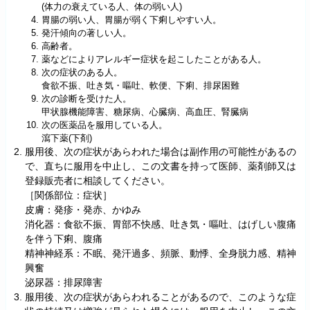
(体力の衰えている人、体の弱い人)
胃腸の弱い人、胃腸が弱く下痢しやすい人。
発汗傾向の著しい人。
高齢者。
薬などによりアレルギー症状を起こしたことがある人。
次の症状のある人。
食欲不振、吐き気・嘔吐、軟便、下痢、排尿困難
次の診断を受けた人。
甲状腺機能障害、糖尿病、心臓病、高血圧、腎臓病
次の医薬品を服用している人。
瀉下薬(下剤)
服用後、次の症状があらわれた場合は副作用の可能性があるの
で、直ちに服用を中止し、この文書を持って医師、薬剤師又は
登録販売者に相談してください。
［関係部位：症状］
皮膚：発疹・発赤、かゆみ
消化器：食欲不振、胃部不快感、吐き気・嘔吐、はげしい腹痛
を伴う下痢、腹痛
精神神経系：不眠、発汗過多、頻脈、動悸、全身脱力感、精神
興奮
泌尿器：排尿障害
服用後、次の症状があらわれることがあるので、このような症