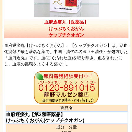
血府逐瘀丸【医薬品】
けっぷちくおがん
ケップチクオガン
血府逐瘀丸【けっぷちくおがん】、【ケップチクオガン】は、活血
化瘀剤の最も著名な薬で、中国・清代の名医〈王清任〉が処方した
「血府逐丸」です。血(古く汚れた血)を取り除き、血をきれいに
し、血液の循環をよくする薬です。
商品名
血府逐瘀丸【第2類医薬品】
けっぷちくおがん(ケップチクオガン)
成分・分量