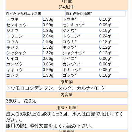
1日量
(24丸)中
血府逐瘀丸料エキス末
血府逐瘀丸湯末*
トウキ
1.98g
トウキ*
0.18g*
センキュウ
0.99g
センキュウ*
0.09g*
ジオウ
1.98g
ジオウ*
0.18g*
トウニン
2.64g
トウニン*
0.24g*
コウカ
1.98g
コウカ*
0.18g*
キジツ
1.32g
キジツ*
0.12g*
シャクヤク
1.32g
シャクヤク*
0.12g*
サイコ
0.66g
サイコ*
0.06g*
カンゾウ
0.66g
カンゾウ*
0.06g*
キキョウ
0.99g
キキョウ*
0.09g*
ゴシツ
1.98g
ゴシツ*
0.18g*
添加物
トウモロコシデンプン、タルク、カルナバロウ
内容量
360丸、720丸
用法・用量
成人(15歳以上)1回8丸1日3回、水又は白湯で服用してく
ださい。
服用の際は添付文書をよくお読み下さい。