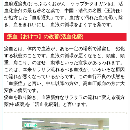
血府逐瘀丸(けっぷちくおがん、ケップチクオガン)は、活
血化瘀剤の最も著名な薬で、中国・清代の名医〈王清任〉
が処方した「血府逐丸」です。血(古く汚れた血)を取り除
き、血をきれいにし、血液の循環をよくする薬です。
瘀血【おけつ】の改善(活血化瘀)
瘀血とは、体内で血液が、ある一定の場所で滞留し、劣化
する状態のことです。血液の循環が悪くなると、頭痛、頭
重、肩こり、のぼせ、動悸といった症状があらわれます。
これは、本来サラサラ流れるべき血液が、いろいろな原因
で流れが悪くなっているからです。この血行不良の状態を
「血瘀症」と言い、中年以降の方や、高血圧傾向の方に大
変多い病気です。
瘀血を取り除き、血液新鮮なサラサラの流れに変える漢方
薬(中成薬)を「活血化瘀剤」と言います。