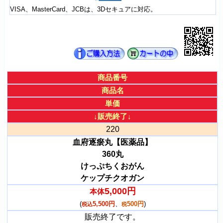
VISA、MasterCard、JCBは、3Dセキュアに対応。
商品番号
商品名
単価
↓販売終了↓
220
血府逐瘀丸【医薬品】
360丸
けっぷちくおがん
ケップチクオガン
5,000円
本体
(
5,500円
、
500円
)
税込
税
販売終了です。