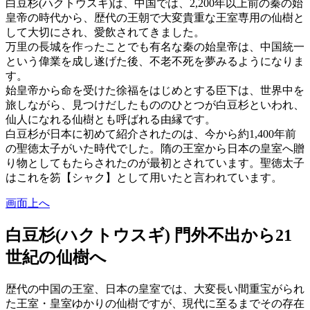
白豆杉(ハクトウスギ)は、中国では、2,200年以上前の秦の始
皇帝の時代から、歴代の王朝で大変貴重な王室専用の仙樹と
して大切にされ、愛飲されてきました。
万里の長城を作ったことでも有名な秦の始皇帝は、中国統一
という偉業を成し遂げた後、不老不死を夢みるようになりま
す。
始皇帝から命を受けた徐福をはじめとする臣下は、世界中を
旅しながら、見つけだしたもののひとつが白豆杉といわれ、
仙人になれる仙樹とも呼ばれる由縁です。
白豆杉が日本に初めて紹介されたのは、今から約1,400年前
の聖徳太子がいた時代でした。隋の王室から日本の皇室へ贈
り物としてもたらされたのが最初とされています。聖徳太子
はこれを笏【シャク】として用いたと言われています。
画面上へ
白豆杉(ハクトウスギ) 門外不出から21
世紀の仙樹へ
歴代の中国の王室、日本の皇室では、大変長い間重宝がられ
た王室・皇室ゆかりの仙樹ですが、現代に至るまでその存在