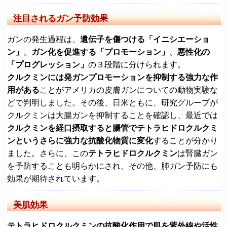
注目されるガン予防効果
ガンの発生過程は、
遺伝子を傷つける「イニシエーショ
ン」
、
ガン化を促進する「プロモーション」
、
悪性化の
「プログレッション」
の３段階に分けられます。
クルクミンには発ガンプロモーションを抑制する強力な作
用がある
ことがアメリカの皮膚ガンについての動物実験な
どで判明しました。その後、日米ともに、研究グループが
クルクミンは大腸ガンを抑制することを確認し、最近では
クルクミンを経口摂取すると腸管でテトラヒドロクルクミ
ンというさらに強力な抗酸化物質に変化
することが分かり
ました。さらに、この
テトラヒドロクルクミン
は腎臓ガン
を予防することも明らかにされ、その他、肺ガン予防にも
効果が期待されています。
美肌効果
テトラヒドロクルクミンの抗酸化作用で肌を紫外線や活性