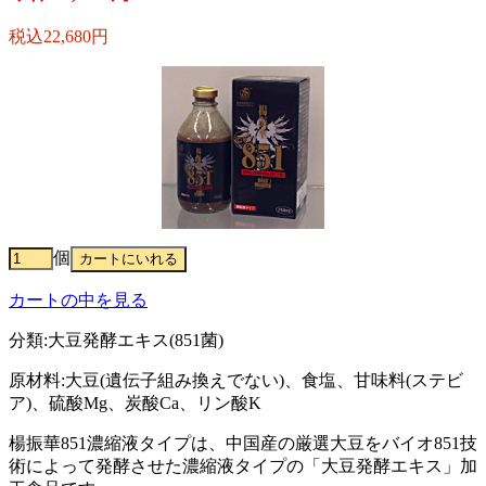
税込22,680円
個
カートの中を見る
分類:大豆発酵エキス(851菌)
原材料:大豆(遺伝子組み換えでない)、食塩、甘味料(ステビ
ア)、硫酸Mg、炭酸Ca、リン酸K
楊振華851濃縮液タイプは、中国産の厳選大豆をバイオ851技
術によって発酵させた濃縮液タイプの「大豆発酵エキス」加