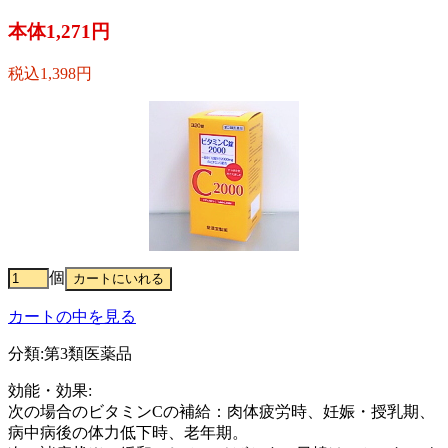
本体1,271円
税込1,398円
個
カートの中を見る
分類:第3類医薬品
効能・効果:
次の場合のビタミンCの補給：肉体疲労時、妊娠・授乳期、
病中病後の体力低下時、老年期。