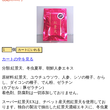
個
カートの中を見る
分類:紅景天、冬虫夏草、朝鮮人参エキス
原材料:紅景天、ユウチュウソウ、人参、シソの種子、から
し、ダイコンの種子、でん粉、ゼラチン
(カプセル：豚ゼラチン)
着色剤、防腐剤は一切添加しておりません。
スーパー紅景天EXは、チベット産天然紅景天を使用してお
ります。独自の製法で抽出した紅景天濃縮エキスに、冬虫夏