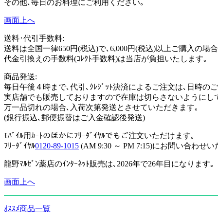
その他､毎日のお料理にご利用ください｡
画面上へ
送料･代引手数料:
送料は全国一律650円(税込)で､6,000円(税込)以上ご購入の
代金引換えの手数料(ｺﾚｸﾄ手数料)は当店が負担いたします｡
商品発送:
毎日午後４時まで､代引､ｸﾚｼﾞｯﾄ決済によるご注文は､日時
実店舗でも販売しておりますので在庫は切らさないようにし
万一品切れの場合､入荷次第発送とさせていただきます｡
(銀行振込､郵便振替はご入金確認後発送)
ﾓﾊﾞｲﾙ用ｶｰﾄのほかにﾌﾘｰﾀﾞｲﾔﾙでもご注文いただけます｡
ﾌﾘｰﾀﾞｲﾔﾙ
0120-89-1015
(AM 9:30 ～ PM 7:15)にお問
龍野ﾏﾙｾﾞﾝ薬店のｲﾝﾀｰﾈｯﾄ販売は､2026年で26年目になります｡
画面上へ
ｵｽｽﾒ商品一覧