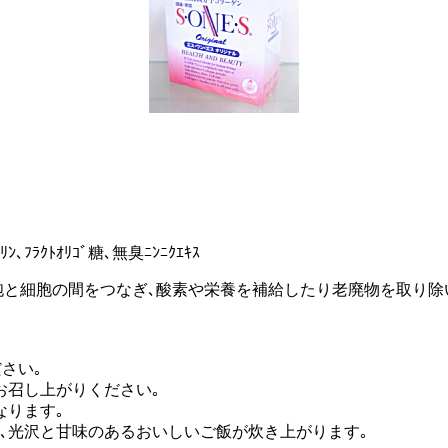
､ﾌﾗｸﾄｵﾘｺﾞ糖､無臭ﾆﾝﾆｸｴｷｽ
ﾝは皮膚などの細胞と細胞の間をつなぎ､酸素や栄養を補給したり老廃物
ださい｡
てお召し上がりください｡
なります｡
ﾙを入れると､光沢と甘味のあるおいしいご飯が炊き上がります｡