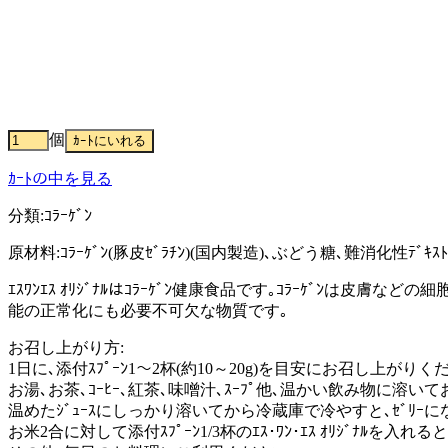
個
ｶｰﾄの中を見る
分類:ｺﾗｰｹﾞﾝ
原材料:ｺﾗｰｹﾞﾝ(豚皮ｾﾞﾗﾁﾝ)(国内製造)､ぶどう糖､難消化性ﾃﾞｷｽﾄﾘﾝ
ｴｽﾜﾝｴｽ ｵﾘｼﾞﾅﾙはｺﾗｰｹﾞﾝ健康食品です｡ｺﾗｰｹﾞ
能の正常化にも必要不可欠な物質です｡
お召し上がり方:
1日に､添付ｽﾌﾟｰﾝ1～2杯(約10～20g)を目安にお召し上がりく
お湯､お茶､ｺｰﾋｰ､紅茶､味噌汁､ｽｰﾌﾟ他､温かい飲み物に溶い
温めたｼﾞｭｰｽにしっかり溶いてから冷蔵庫で冷やすと､ｾﾞﾘｰに
お米2合に対して添付ｽﾌﾟｰﾝ1/3杯のｴｽ･ﾜﾝ･ｴｽ ｵﾘｼﾞﾅ