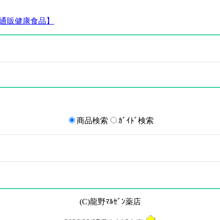
すすめ通販健康食品】
商品検索
ｶﾞｲﾄﾞ検索
(C)龍野ﾏﾙｾﾞﾝ薬店