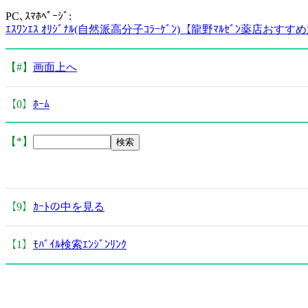
PC､ｽﾏﾎﾍﾟｰｼﾞ:
ｴｽﾜﾝｴｽ ｵﾘｼﾞﾅﾙ(自然派高分子ｺﾗｰｹﾞﾝ)【龍野ﾏﾙｾﾞﾝ薬店お
【#】
画面上へ
【0】
ﾎｰﾑ
【*】
【9】
ｶｰﾄの中を見る
【1】
ﾓﾊﾞｲﾙ検索ｴﾝｼﾞﾝﾘﾝｸ