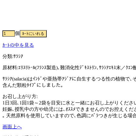
個
ｶｰﾄの中を見る
分類:ｻﾗｼｱ
原材料:ｴﾘｽﾘﾄｰﾙ(ﾌﾗﾝｽ製造)､難消化性ﾃﾞｷｽﾄﾘﾝ､ｻﾗｼｱｴｷｽ末／ｸｴﾝ
ｻﾗｼｱ(salacia)はｲﾝﾄﾞや亜熱帯ｱｼﾞｱに自生するつる性の植物で
含んだ顆粒ﾀｲﾌﾟにしました｡
お召し上がり方:
1日3回､1回1袋～2袋を目安に水と一緒にお召し上がりくださ
妊娠､授乳中の方や幼児には､ｵｽｽﾒできませんのでお控えくだ
｡ 天然原料を使用していますので､色調にﾊﾞﾗつきが生じる場
画面上へ