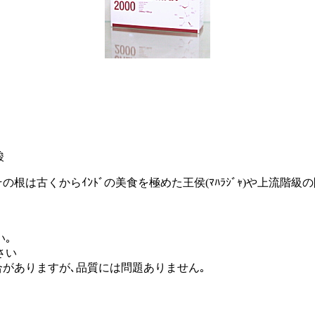
酸
､その根は古くからｲﾝﾄﾞの美食を極めた王侯(ﾏﾊﾗｼﾞｬ)や上流階級の間で飲
い｡
さい
合がありますが､品質には問題ありません｡