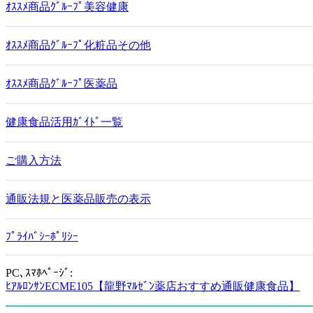
ｵｽｽﾒ商品ｸﾞﾙｰﾌﾟ美容健康
ｵｽｽﾒ商品ｸﾞﾙｰﾌﾟ化粧品その他
ｵｽｽﾒ商品ｸﾞﾙｰﾌﾟ医薬品
健康食品活用ｶﾞｲﾄﾞ一覧
ご購入方法
通販法規と医薬品販売の表示
ﾌﾟﾗｲﾊﾞｼｰﾎﾟﾘｼｰ
PC､ｽﾏﾎﾍﾟｰｼﾞ:
ﾋｱﾙﾛﾝｻﾝECME105【龍野ﾏﾙｾﾞﾝ薬店おすすめ通販健康食品】