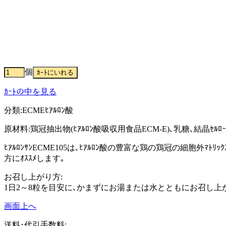
個
ｶｰﾄの中を見る
分類:ECMEﾋｱﾙﾛﾝ酸
原材料:鶏冠抽出物(ﾋｱﾙﾛﾝ酸吸収用食品ECM-E)､乳糖､結晶ｾﾙﾛｰｽ､ｼｮ糖脂
ﾋｱﾙﾛﾝｻﾝECME105は､ﾋｱﾙﾛﾝ酸の豊富な鶏の鶏冠の細胞外
方にｵｽｽﾒします｡
お召し上がり方:
1日2～8粒を目安に､かまずにお湯または水とともにお召し上
画面上へ
送料･代引手数料: