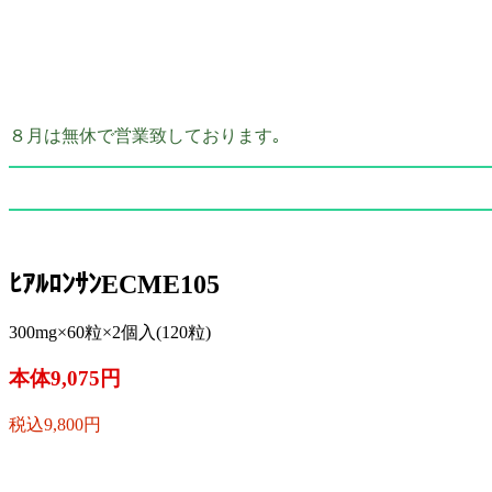
８月は無休で営業致しております｡
ﾋｱﾙﾛﾝｻﾝECME105
300mg×60粒×2個入(120粒)
本体9,075円
税込9,800円