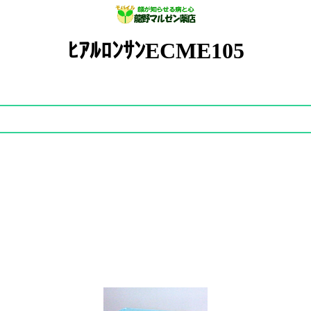
ﾋｱﾙﾛﾝｻﾝECME105