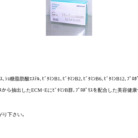
肪酸ｴｽﾃﾙ､ﾋﾞﾀﾐﾝB1､ﾋﾞﾀﾐﾝB2､ﾋﾞﾀﾐﾝB6､ﾋﾞﾀﾐﾝB12､ﾌﾟﾛﾎﾟ
ﾏﾄﾘｯｸｽから抽出したECM･EにﾋﾞﾀﾐﾝB群､ﾌﾟﾛﾎﾟﾘｽを配合
がり下さい｡