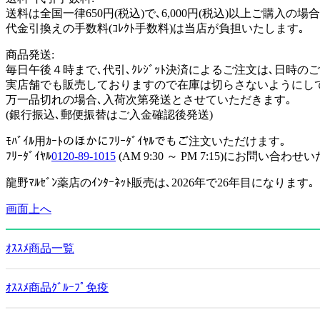
送料は全国一律650円(税込)で､6,000円(税込)以上ご購入の
代金引換えの手数料(ｺﾚｸﾄ手数料)は当店が負担いたします｡
商品発送:
毎日午後４時まで､代引､ｸﾚｼﾞｯﾄ決済によるご注文は､日時
実店舗でも販売しておりますので在庫は切らさないようにし
万一品切れの場合､入荷次第発送とさせていただきます｡
(銀行振込､郵便振替はご入金確認後発送)
ﾓﾊﾞｲﾙ用ｶｰﾄのほかにﾌﾘｰﾀﾞｲﾔﾙでもご注文いただけます｡
ﾌﾘｰﾀﾞｲﾔﾙ
0120-89-1015
(AM 9:30 ～ PM 7:15)にお問
龍野ﾏﾙｾﾞﾝ薬店のｲﾝﾀｰﾈｯﾄ販売は､2026年で26年目になります｡
画面上へ
ｵｽｽﾒ商品一覧
ｵｽｽﾒ商品ｸﾞﾙｰﾌﾟ免疫